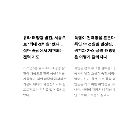
유타 태양광 발전, 처음으
폭염이 전력망을 흔든다
로 ‘최대 전력원’ 됐다…
폭염 속 전원별 발전량,
석탄 중심에서 재편되는
원전과 가스·풍력·태양
전력 지도
은 어떻게 달라지나
2026년 5월 유타에서 태양광 발
폭염은 전력 수요를 끌어올리
전이 처음으로 전력 생산 1위를
동시에 발전 효율과 송전 용량
기록했다. 석탄 비중이 급감하는
떨어뜨린다. 원전·가스·풍력·
가운데 배터리 저장장치와 대형
양광은 각각 어떤 취약점을 드
프로젝트가 전환을 밀어 올리고
내며, 배터리 저장은 왜 핵심 
있다.
안으로 떠오르는지 짚었다.