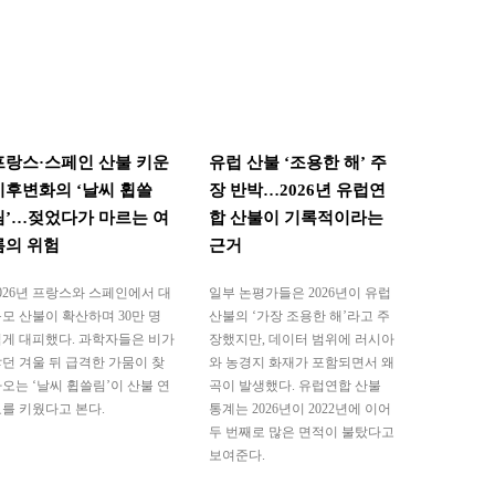
프랑스·스페인 산불 키운
유럽 산불 ‘조용한 해’ 주
기후변화의 ‘날씨 휩쓸
장 반박…2026년 유럽연
림’…젖었다가 마르는 여
합 산불이 기록적이라는
름의 위험
근거
026년 프랑스와 스페인에서 대
일부 논평가들은 2026년이 유럽
모 산불이 확산하며 30만 명
산불의 ‘가장 조용한 해’라고 주
게 대피했다. 과학자들은 비가
장했지만, 데이터 범위에 러시아
던 겨울 뒤 급격한 가뭄이 찾
와 농경지 화재가 포함되면서 왜
오는 ‘날씨 휩쓸림’이 산불 연
곡이 발생했다. 유럽연합 산불
를 키웠다고 본다.
통계는 2026년이 2022년에 이어
두 번째로 많은 면적이 불탔다고
보여준다.