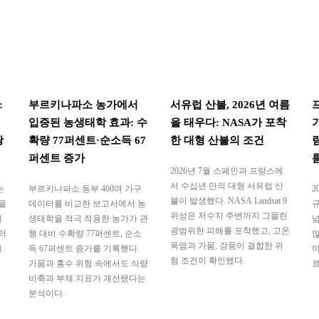
:
부르키나파소 농가에서
서유럽 산불, 2026년 여름
입증된 농생태학 효과: 수
을 태우다: NASA가 포착
광
확량 77퍼센트·순소득 67
한 대형 산불의 조건
퍼센트 증가
2026년 7월 스페인과 프랑스에
서 수십년 만의 대형 서유럽 산
는
부르키나파소 동부 400여 가구
2
불이 발생했다. NASA Landsat 9
을
데이터를 비교한 보고서에서 농
규
위성은 저수지 주변까지 그을린
태
생태학을 적극 적용한 농가가 관
넘
광범위한 피해를 포착했고, 고온
러
행 대비 수확량 77퍼센트, 순소
많
폭염과 가뭄, 강풍이 결합한 위
대
득 67퍼센트 증가를 기록했다.
아
험 조건이 확인됐다.
가뭄과 홍수 위험 속에서도 식량
료
비축과 부채 지표가 개선됐다는
분석이다.