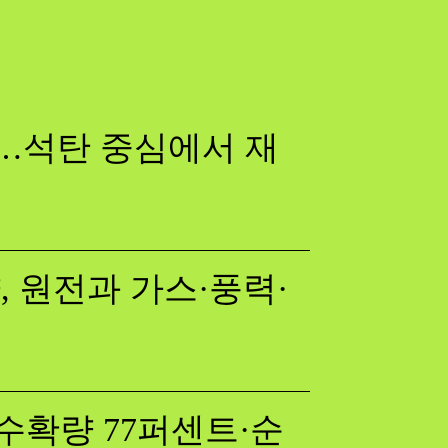
다…석탄 중심에서 재
 원전과 가스·풍력·
수확량 77퍼센트·순