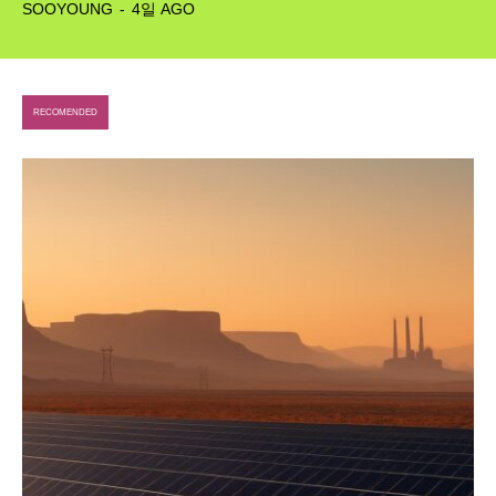
SOOYOUNG
-
4일 AGO
RECOMENDED
SEARCH...