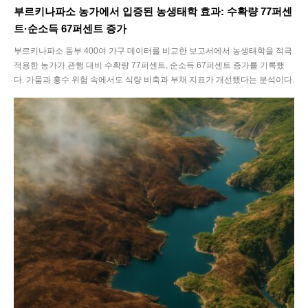
부르키나파소 농가에서 입증된 농생태학 효과: 수확량 77퍼센
트·순소득 67퍼센트 증가
부르키나파소 동부 400여 가구 데이터를 비교한 보고서에서 농생태학을 적극
적용한 농가가 관행 대비 수확량 77퍼센트, 순소득 67퍼센트 증가를 기록했
다. 가뭄과 홍수 위험 속에서도 식량 비축과 부채 지표가 개선됐다는 분석이다.