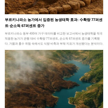
부르키나파소 농가에서 입증된 농생태학 효과: 수확량 77퍼센
트·순소득 67퍼센트 증가
부르키나파소 동부 400여 가구 데이터를 비교한 보고서에서 농생태학을 적극
적용한 농가가 관행 대비 수확량 77퍼센트, 순소득 67퍼센트 증가를 기록했
다. 가뭄과 홍수 위험 속에서도 식량 비축과 부채 지표가 개선됐다는 분석이다.