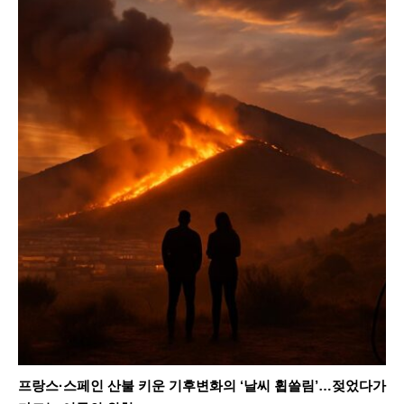
프랑스·스페인 산불 키운 기후변화의 ‘날씨 휩쓸림’…젖었다가