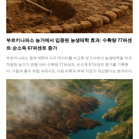
부르키나파소 농가에서 입증된 농생태학 효과: 수확량 77퍼센
트·순소득 67퍼센트 증가
부르키나파소 동부 400여 가구 데이터를 비교한 보고서에서 농생태학을 적극
적용한 농가가 관행 대비 수확량 77퍼센트, 순소득 67퍼센트 증가를 기록했
다. 가뭄과 홍수 위험 속에서도 식량 비축과 부채 지표가 개선됐다는 분석이다.