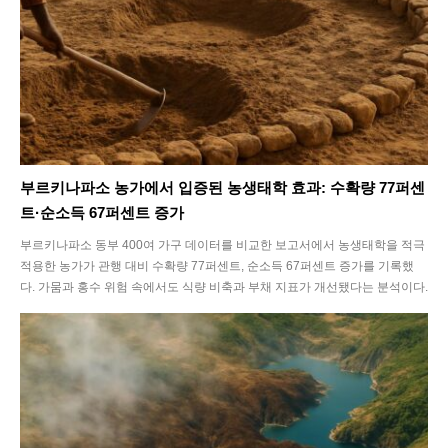
부르키나파소 농가에서 입증된 농생태학 효과: 수확량 77퍼센
트·순소득 67퍼센트 증가
부르키나파소 동부 400여 가구 데이터를 비교한 보고서에서 농생태학을 적극
적용한 농가가 관행 대비 수확량 77퍼센트, 순소득 67퍼센트 증가를 기록했
다. 가뭄과 홍수 위험 속에서도 식량 비축과 부채 지표가 개선됐다는 분석이다.