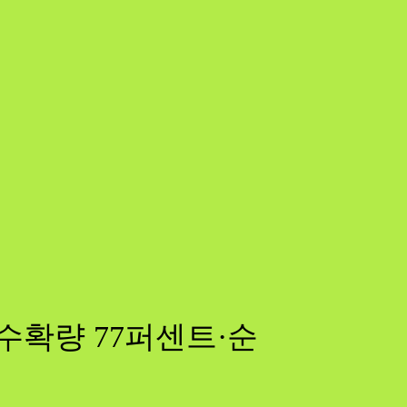
수확량 77퍼센트·순