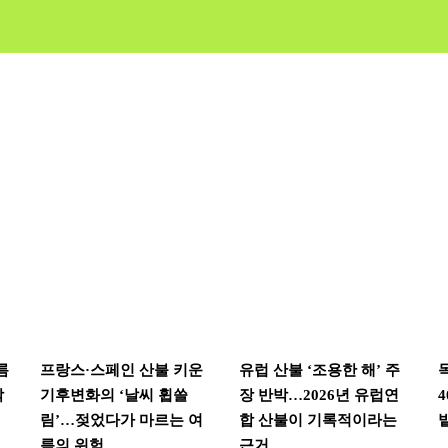
름
프랑스·스페인 산불 키운
유럽 산불 ‘조용한 해’ 주
착
기후변화의 ‘날씨 휩쓸
장 반박…2026년 유럽연
림’…젖었다가 마르는 여
합 산불이 기록적이라는
름의 위험
근거