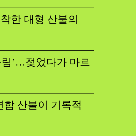
 포착한 대형 산불의
쓸림’…젖었다가 마르
럽연합 산불이 기록적