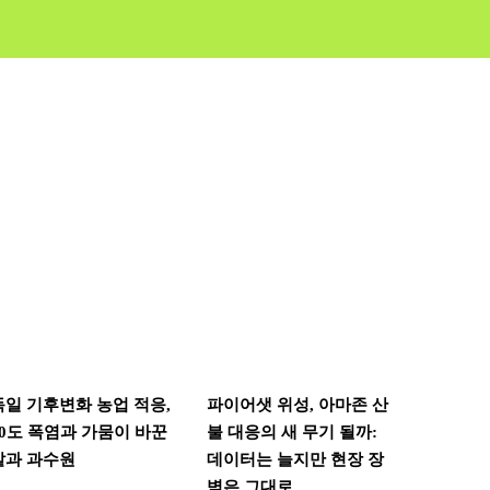
독일 기후변화 농업 적응,
파이어샛 위성, 아마존 산
40도 폭염과 가뭄이 바꾼
불 대응의 새 무기 될까:
밭과 과수원
데이터는 늘지만 현장 장
벽은 그대로