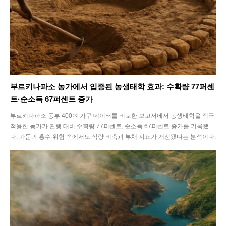
부르키나파소 농가에서 입증된 농생태학 효과: 수확량 77퍼센
트·순소득 67퍼센트 증가
부르키나파소 동부 400여 가구 데이터를 비교한 보고서에서 농생태학을 적극
적용한 농가가 관행 대비 수확량 77퍼센트, 순소득 67퍼센트 증가를 기록했
다. 가뭄과 홍수 위험 속에서도 식량 비축과 부채 지표가 개선됐다는 분석이다.
SEARCH...
Climate