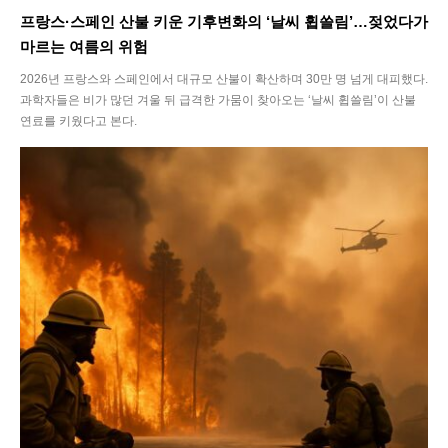
프랑스·스페인 산불 키운 기후변화의 ‘날씨 휩쓸림’…젖었다가
마르는 여름의 위험
2026년 프랑스와 스페인에서 대규모 산불이 확산하며 30만 명 넘게 대피했다.
과학자들은 비가 많던 겨울 뒤 급격한 가뭄이 찾아오는 ‘날씨 휩쓸림’이 산불
연료를 키웠다고 본다.