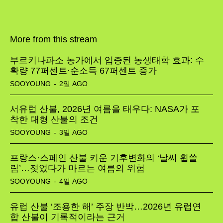
More from this stream
부르키나파소 농가에서 입증된 농생태학 효과: 수
확량 77퍼센트·순소득 67퍼센트 증가
SOOYOUNG
-
2일 AGO
서유럽 산불, 2026년 여름을 태우다: NASA가 포
착한 대형 산불의 조건
SOOYOUNG
-
3일 AGO
프랑스·스페인 산불 키운 기후변화의 ‘날씨 휩쓸
림’…젖었다가 마르는 여름의 위험
SOOYOUNG
-
4일 AGO
유럽 산불 ‘조용한 해’ 주장 반박…2026년 유럽연
합 산불이 기록적이라는 근거