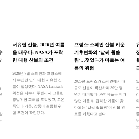
서유럽 산불, 2026년 여름
프랑스·스페인 산불 키운
수
을 태우다: NASA가 포착
기후변화의 ‘날씨 휩쓸
7
한 대형 산불의 조건
림’…젖었다가 마르는 여
름의 위험
2026년 7월 스페인과 프랑스에
서 수십년 만의 대형 서유럽 산
2026년 프랑스와 스페인에서 대
일
불이 발생했다. NASA Landsat 9
농
규모 산불이 확산하며 30만 명
산
위성은 저수지 주변까지 그을린
관
넘게 대피했다. 과학자들은 비가
장
광범위한 피해를 포착했고, 고온
많던 겨울 뒤 급격한 가뭄이 찾
와
폭염과 가뭄, 강풍이 결합한 위
아오는 ‘날씨 휩쓸림’이 산불 연
곡
험 조건이 확인됐다.
량
료를 키웠다고 본다.
통
는
두