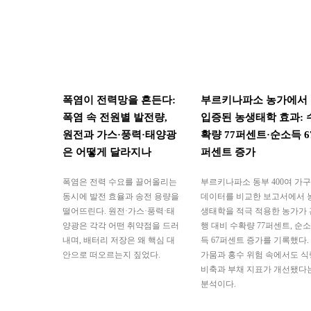
폭염이 전력망을 흔든다:
부르키나파소 농가에서
폭염 속 전원별 발전량,
입증된 농생태학 효과: 
원전과 가스·풍력·태양광
확량 77퍼센트·순소득 6
은 어떻게 달라지나
퍼센트 증가
폭염은 전력 수요를 끌어올리는
부르키나파소 동부 400여 가구
동시에 발전 효율과 송전 용량을
데이터를 비교한 보고서에서 
떨어뜨린다. 원전·가스·풍력·태
생태학을 적극 적용한 농가가 
양광은 각각 어떤 취약점을 드러
행 대비 수확량 77퍼센트, 순소
내며, 배터리 저장은 왜 핵심 대
득 67퍼센트 증가를 기록했다.
안으로 떠오르는지 짚었다.
가뭄과 홍수 위험 속에서도 식
비축과 부채 지표가 개선됐다
분석이다.