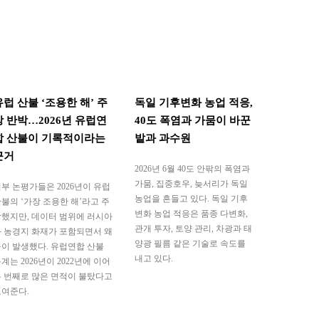
유럽 산불 ‘조용한 해’ 주
독일 기후변화 농업 적응,
장 반박…2026년 유럽연
40도 폭염과 가뭄이 바꾼
합 산불이 기록적이라는
밭과 과수원
근거
2026년 6월 40도 안팎의 폭염과
가뭄, 집중호우, 늦서리가 독일
부 논평가들은 2026년이 유럽
농업을 흔들고 있다. 독일 기후
불의 ‘가장 조용한 해’라고 주
변화 농업 적응은 품종 다변화,
했지만, 데이터 범위에 러시아
관개 투자, 토양 관리, 차광과 태
 농경지 화재가 포함되면서 왜
양광 필름 같은 기술로 속도를
이 발생했다. 유럽연합 산불
내고 있다.
계는 2026년이 2022년에 이어
 번째로 많은 면적이 불탔다고
보여준다.