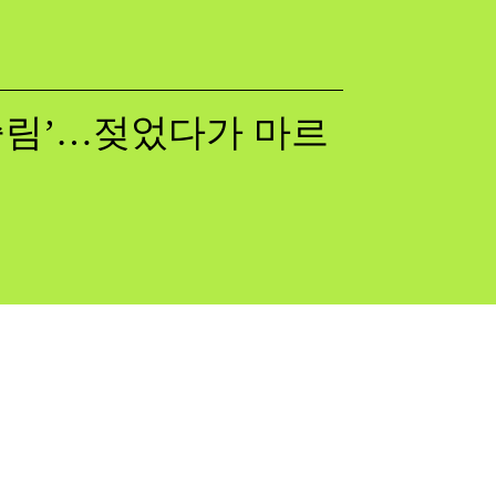
쓸림’…젖었다가 마르