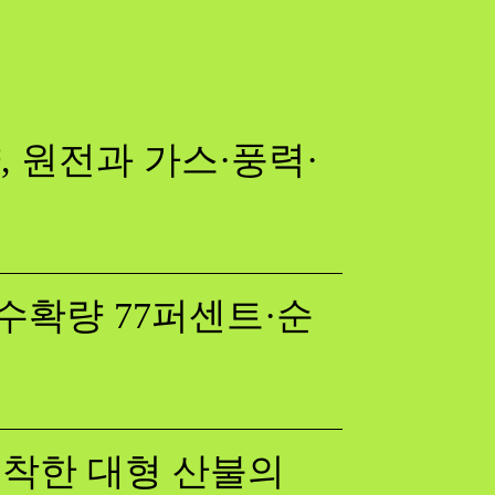
 원전과 가스·풍력·
수확량 77퍼센트·순
 포착한 대형 산불의