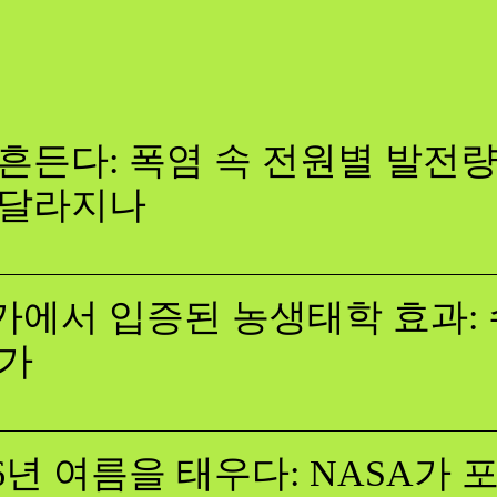
흔든다: 폭염 속 전원별 발전량,
 달라지나
에서 입증된 농생태학 효과: 
증가
26년 여름을 태우다: NASA가