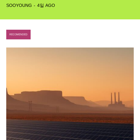
SOOYOUNG
-
4일 AGO
Climate
Energy
RECOMENDED
Food
Health
Life
Interview
Article
Tech