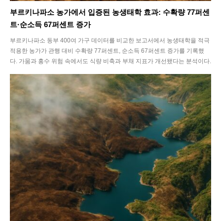
부르키나파소 농가에서 입증된 농생태학 효과: 수확량 77퍼센
트·순소득 67퍼센트 증가
부르키나파소 동부 400여 가구 데이터를 비교한 보고서에서 농생태학을 적극
적용한 농가가 관행 대비 수확량 77퍼센트, 순소득 67퍼센트 증가를 기록했
다. 가뭄과 홍수 위험 속에서도 식량 비축과 부채 지표가 개선됐다는 분석이다.