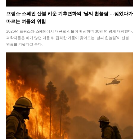
프랑스·스페인 산불 키운 기후변화의 ‘날씨 휩쓸림’…젖었다가
마르는 여름의 위험
2026년 프랑스와 스페인에서 대규모 산불이 확산하며 30만 명 넘게 대피했다.
과학자들은 비가 많던 겨울 뒤 급격한 가뭄이 찾아오는 ‘날씨 휩쓸림’이 산불
연료를 키웠다고 본다.