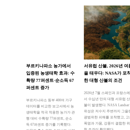
부르키나파소 농가에서
서유럽 산불, 2026년 여
입증된 농생태학 효과: 수
을 태우다: NASA가 포
확량 77퍼센트·순소득 67
한 대형 산불의 조건
퍼센트 증가
2026년 7월 스페인과 프랑스에
서 수십년 만의 대형 서유럽 산
부르키나파소 동부 400여 가구
불이 발생했다. NASA Landsat 
데이터를 비교한 보고서에서 농
위성은 저수지 주변까지 그을
생태학을 적극 적용한 농가가 관
광범위한 피해를 포착했고, 고
행 대비 수확량 77퍼센트, 순소
폭염과 가뭄, 강풍이 결합한 위
득 67퍼센트 증가를 기록했다.
험 조건이 확인됐다.