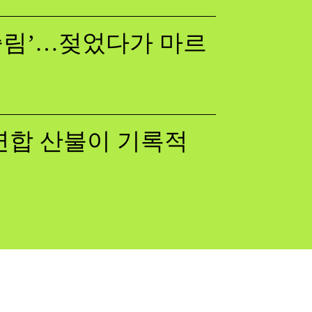
쓸림’…젖었다가 마르
럽연합 산불이 기록적