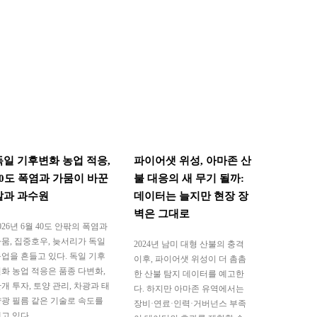
독일 기후변화 농업 적응,
파이어샛 위성, 아마존 산
40도 폭염과 가뭄이 바꾼
불 대응의 새 무기 될까:
밭과 과수원
데이터는 늘지만 현장 장
벽은 그대로
026년 6월 40도 안팎의 폭염과
뭄, 집중호우, 늦서리가 독일
2024년 남미 대형 산불의 충격
업을 흔들고 있다. 독일 기후
이후, 파이어샛 위성이 더 촘촘
화 농업 적응은 품종 다변화,
한 산불 탐지 데이터를 예고한
개 투자, 토양 관리, 차광과 태
다. 하지만 아마존 유역에서는
광 필름 같은 기술로 속도를
장비·연료·인력·거버넌스 부족
고 있다.