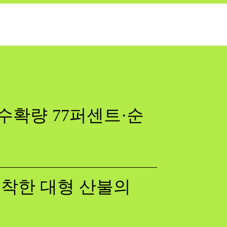
수확량 77퍼센트·순
 포착한 대형 산불의