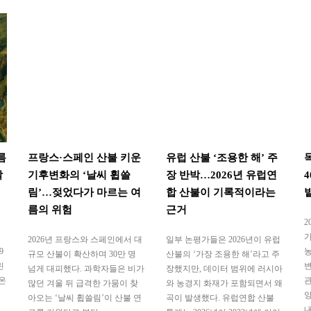
름
프랑스·스페인 산불 키운
유럽 산불 ‘조용한 해’ 주
착
기후변화의 ‘날씨 휩쓸
장 반박…2026년 유럽연
림’…젖었다가 마르는 여
합 산불이 기록적이라는
름의 위험
근거
2
가
2026년 프랑스와 스페인에서 대
일부 논평가들은 2026년이 유럽
9
농
규모 산불이 확산하며 30만 명
산불의 ‘가장 조용한 해’라고 주
린
변
넘게 대피했다. 과학자들은 비가
장했지만, 데이터 범위에 러시아
온
관
많던 겨울 뒤 급격한 가뭄이 찾
와 농경지 화재가 포함되면서 왜
양
아오는 ‘날씨 휩쓸림’이 산불 연
곡이 발생했다. 유럽연합 산불
내