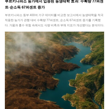
부르키나파소 농가에서 입증된 농생태학 효과: 수확량 77퍼센
트·순소득 67퍼센트 증가
부르키나파소 동부 400여 가구 데이터를 비교한 보고서에서 농생태학을 적극
적용한 농가가 관행 대비 수확량 77퍼센트, 순소득 67퍼센트 증가를 기록했
다. 가뭄과 홍수 위험 속에서도 식량 비축과 부채 지표가 개선됐다는 분석이다.