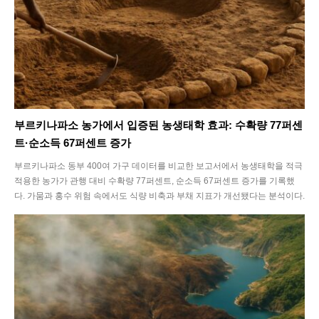
부르키나파소 농가에서 입증된 농생태학 효과: 수확량 77퍼센
트·순소득 67퍼센트 증가
부르키나파소 동부 400여 가구 데이터를 비교한 보고서에서 농생태학을 적극
적용한 농가가 관행 대비 수확량 77퍼센트, 순소득 67퍼센트 증가를 기록했
다. 가뭄과 홍수 위험 속에서도 식량 비축과 부채 지표가 개선됐다는 분석이다.