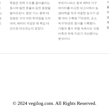
서
발
폭염은 전력 수요를 끌어올리는
부르키나파소 동부 400여 가구
불
를
동시에 발전 효율과 송전 용량을
데이터를 비교한 보고서에서 농
는
떨어뜨린다. 원전·가스·풍력·태
생태학을 적극 적용한 농가가 관
광
형
양광은 각각 어떤 취약점을 드러
행 대비 수확량 77퍼센트, 순소
폭
고
내며, 배터리 저장은 왜 핵심 대
득 67퍼센트 증가를 기록했다.
험
안으로 떠오르는지 짚었다.
가뭄과 홍수 위험 속에서도 식량
비축과 부채 지표가 개선됐다는
분석이다.
© 2024 vegilog.com. All Rights Reserved.