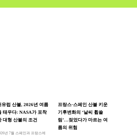
서유럽 산불, 2026년 여름
프랑스·스페인 산불 키운
을 태우다: NASA가 포착
기후변화의 ‘날씨 휩쓸
한 대형 산불의 조건
림’…젖었다가 마르는 여
름의 위험
026년 7월 스페인과 프랑스에