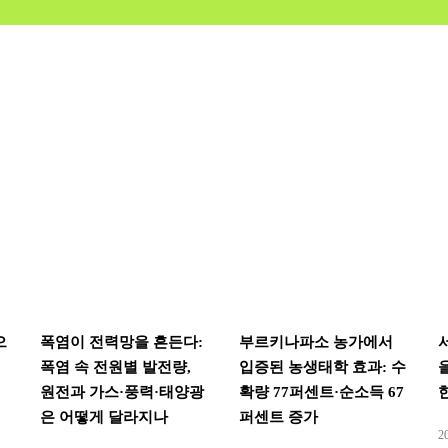
으
폭염이 전력망을 흔든다:
부르키나파소 농가에서
폭염 속 전원별 발전량,
입증된 농생태학 효과: 수
원전과 가스·풍력·태양광
확량 77퍼센트·순소득 67
은 어떻게 달라지나
퍼센트 증가
2