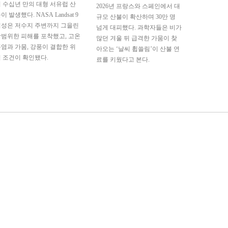
 수십년 만의 대형 서유럽 산
2026년 프랑스와 스페인에서 대
이 발생했다. NASA Landsat 9
규모 산불이 확산하며 30만 명
위성은 저수지 주변까지 그을린
넘게 대피했다. 과학자들은 비가
범위한 피해를 포착했고, 고온
많던 겨울 뒤 급격한 가뭄이 찾
염과 가뭄, 강풍이 결합한 위
아오는 ‘날씨 휩쓸림’이 산불 연
 조건이 확인됐다.
료를 키웠다고 본다.