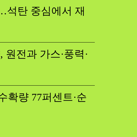
다…석탄 중심에서 재
 원전과 가스·풍력·
수확량 77퍼센트·순